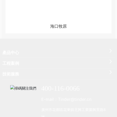
海口牧原
產品中心
工程案例
技術服務
400-116-0066
E-mail：Tinder@tinder.cn
廣州市花都區花東鎮北興工業園興景路8
號