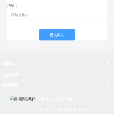
地址：
提交留言
產品中心
工程案例
技術服務
400-116-0066
E-mail：Tinder@tinder.cn